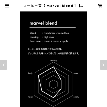
コーヒー豆【 marvel blend 】 | c
afemarvel