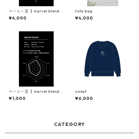
コーヒー豆【 marvel blend
tote bag
】
¥4,000
¥4,000
コーヒー豆【 marvel blend
sweat
】
¥1,000
¥6,000
CATEGORY