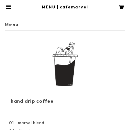
MENU | cafemarvel
Menu
hand drip coffee
01 marvel blend