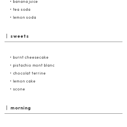
・
banana juice
・
tea soda
・
lemon soda
sweets
・
burnt cheesecake
・
pistachio mont blanc
・
chocolat terrine
・
lemon cake
・
scone
morning