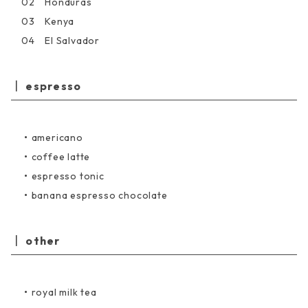
02 Honduras
03 Kenya
04 El Salvador
espresso
・
americano
・
coffee latte
・
espresso tonic
・
banana espresso chocolate
other
・
royal milk tea