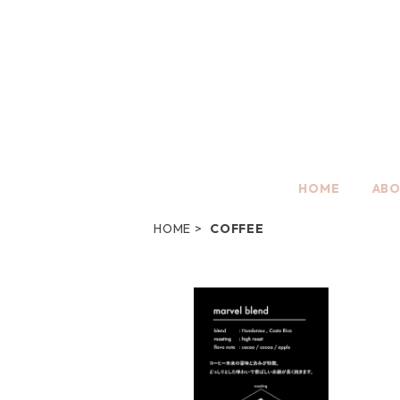
HOME
AB
HOME
COFFEE
コーヒー豆【 marvel blend
】