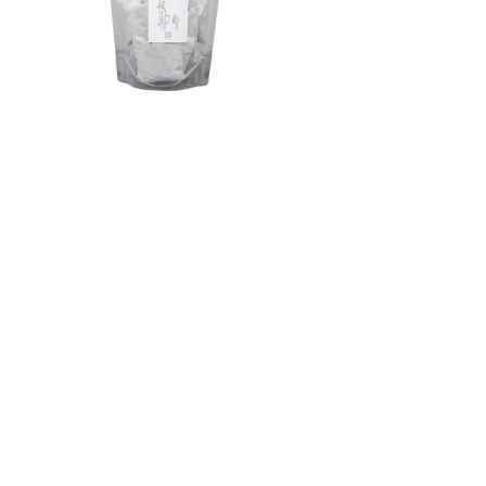
¥3,000
d