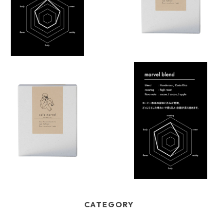
¥1,300
¥1,100
drip bag set
コーヒー豆【 marvel blen
】
¥4,000
¥4,000
CATEGORY