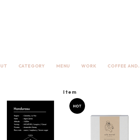
cafe marvel
OUT
CATEGORY
MENU
WORK
COFFEE AND.
Item
コーヒー豆【 Honduras 】
drip bag