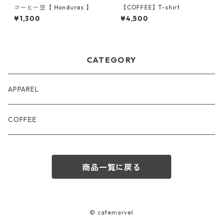
コーヒー豆【 Honduras 】
【COFFEE】T-shirt
¥1,300
¥4,500
CATEGORY
APPAREL
COFFEE
商品一覧に戻る
© cafemarvel