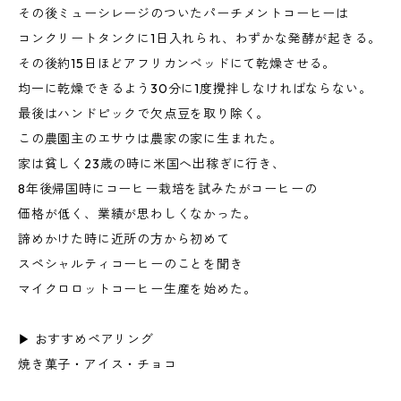
その後ミューシレージのついたパーチメントコーヒーは
コンクリートタンクに1日入れられ、わずかな発酵が起きる。
その後約15日ほどアフリカンベッドにて乾燥させる。
均一に乾燥できるよう30分に1度攪拌しなければならない。
最後はハンドピックで欠点豆を取り除く。
この農園主のエサウは農家の家に生まれた。
家は貧しく23歳の時に米国へ出稼ぎに行き、
8年後帰国時にコーヒー栽培を試みたがコーヒーの
価格が低く、業績が思わしくなかった。
諦めかけた時に近所の方から初めて
スペシャルティコーヒーのことを聞き
マイクロロットコーヒー生産を始めた。
▶︎ おすすめペアリング
焼き菓子・アイス・チョコ