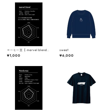
コーヒー豆【 marvel blend
sweat
】
¥1,000
¥6,000