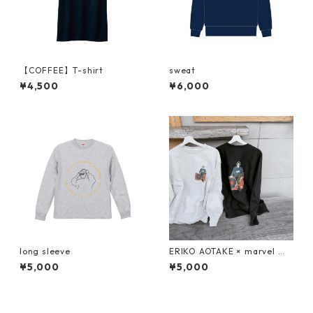
【COFFEE】T-shirt
sweat
¥4,500
¥6,000
long sleeve
ERIKO AOTAKE × marvel 【s
weat】
¥5,000
¥5,000