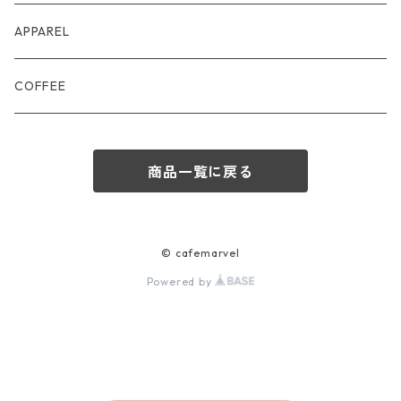
APPAREL
COFFEE
商品一覧に戻る
© cafemarvel
Powered by