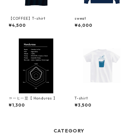
【COFFEE】T-shirt
sweat
¥4,500
¥6,000
コーヒー豆【 Honduras 】
T-shirt
¥1,300
¥3,500
CATEGORY