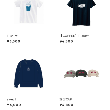
T-shirt
【COFFEE】T-shirt
¥3,500
¥4,500
sweat
珈琲CAP
¥6,000
¥4,800