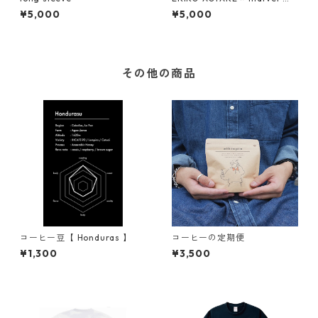
weat】
¥5,000
¥5,000
その他の商品
コーヒー豆【 Honduras 】
コーヒーの定期便
¥1,300
¥3,500