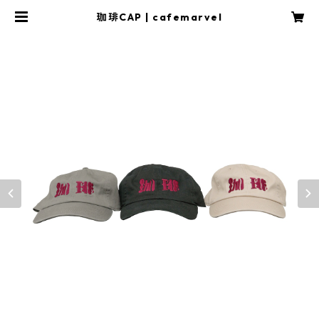
珈琲CAP | cafemarvel