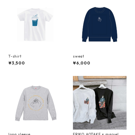
T-shirt
sweat
¥3,500
¥6,000
long sleeve
ERIKO AOTAKE × marvel 【s