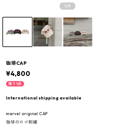
1
/3
珈琲CAP
¥4,800
残り1点
International shipping available
marvel original CAP
珈琲のロゴ刺繍